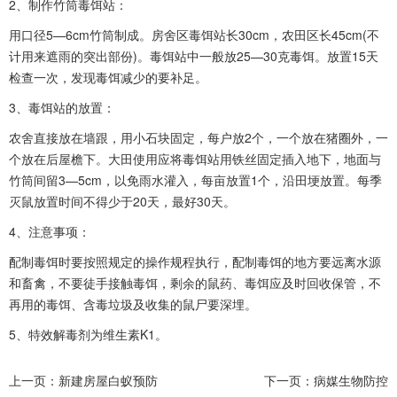
2、制作竹筒毒饵站：
用口径5—6cm竹筒制成。房舍区毒饵站长30cm，农田区长45cm(不
计用来遮雨的突出部份)。毒饵站中一般放25—30克毒饵。放置15天
检查一次，发现毒饵减少的要补足。
3、毒饵站的放置：
农舍直接放在墙跟，用小石块固定，每户放2个，一个放在猪圈外，一
个放在后屋檐下。大田使用应将毒饵站用铁丝固定插入地下，地面与
竹筒间留3—5cm，以免雨水灌入，每亩放置1个，沿田埂放置。每季
灭鼠放置时间不得少于20天，最好30天。
4、注意事项：
配制毒饵时要按照规定的操作规程执行，配制毒饵的地方要远离水源
和畜禽，不要徒手接触毒饵，剩余的鼠药、毒饵应及时回收保管，不
再用的毒饵、含毒垃圾及收集的鼠尸要深埋。
5、特效解毒剂为维生素K1。
上一页：
新建房屋白蚁预防
下一页：
病媒生物防控