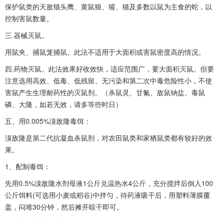
保护鼠类的天敌猫头鹰、黄鼠狼、獾、猫及多数以鼠为主食的蛇，以
控制害鼠数量。
三.器械灭鼠。
用鼠夹、捕鼠笼捕鼠。此法不适用于大面积或害鼠密度高的情况。
四.药物灭鼠。此法效果好收效快，适应范围广，要大面积灭鼠。但要
注意选用高效、低毒、低残留、无污染和第二次中毒危险性小，不使
害鼠产生生理耐药性的灭鼠剂。（杀鼠灵、甘氟、敌鼠钠盐、毒鼠
磷、大隆，如若无效，请多等些时日）
五、用0.005%溴敌隆毒饵：
溴敌隆是第二代抗凝血杀鼠剂，对农田鼠类和家栖鼠类都有较好的效
果。
1、配制毒饵：
先用0.5%溴敌隆水剂母液1公斤兑温热水4公斤，充分搅拌后倒入100
公斤饵料(可选用小麦或稻谷)中拌匀，待药液吸干后，用塑料薄膜覆
盖，闷堆30分钟，然后摊开晾干即可。